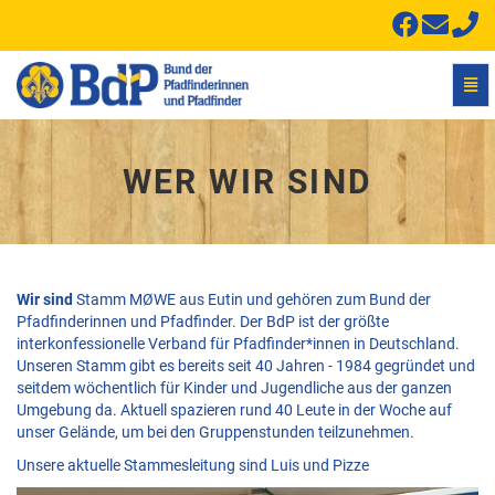
Navi
ein-
Wer
wir
sind
WER WIR SIND
-
zur
Hauptseite
Wir sind
Stamm MØWE aus Eutin und gehören zum Bund der
Pfadfinderinnen und Pfadfinder. Der BdP ist der größte
interkonfessionelle Verband für Pfadfinder*innen in Deutschland.
Unseren Stamm gibt es bereits seit 40 Jahren - 1984 gegründet und
seitdem wöchentlich für Kinder und Jugendliche aus der ganzen
Umgebung da. Aktuell spazieren rund 40 Leute in der Woche auf
unser Gelände, um bei den Gruppenstunden teilzunehmen.
Unsere aktuelle Stammesleitung sind Luis und Pizze