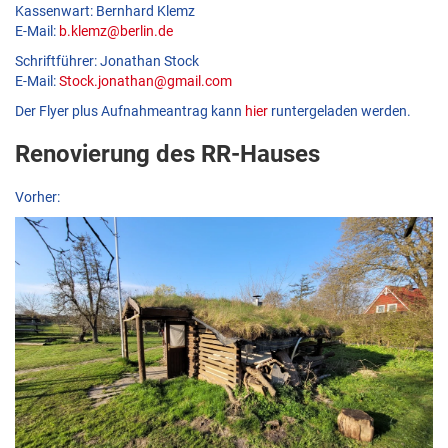
Kassenwart: Bernhard Klemz
E-Mail:
b.klemz@berlin.de
Schriftführer: Jonathan Stock
E-Mail:
Stock.jonathan@gmail.com
Der Flyer plus Aufnahmeantrag kann
hier
runtergeladen werden.
Renovierung des RR-Hauses
Vorher: