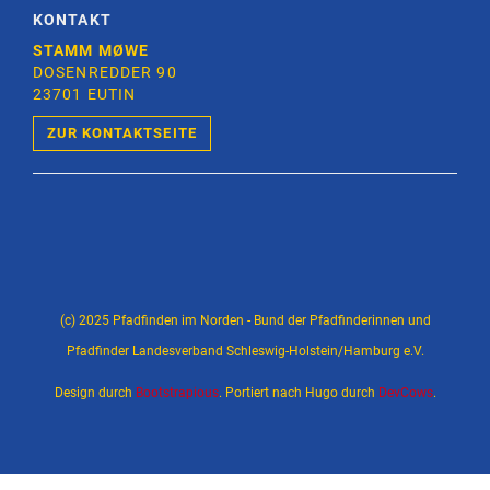
KONTAKT
STAMM MØWE
DOSENREDDER 90
23701 EUTIN
ZUR KONTAKTSEITE
(c) 2025 Pfadfinden im Norden - Bund der Pfadfinderinnen und
Pfadfinder Landesverband Schleswig-Holstein/Hamburg e.V.
Design durch
Bootstrapious
. Portiert nach Hugo durch
DevCows
.